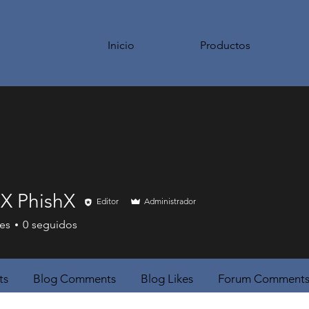
Inicio
Productos
X PhishX
Editor
Administrador
es
0
seguidos
ts
Blog Comments
Blog Likes
Forum Comment