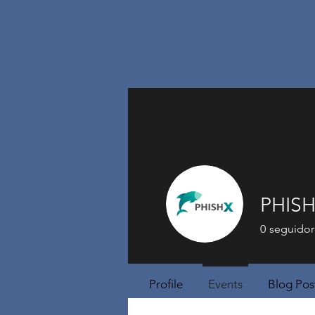
PHISH
0
seguidor
Profile
Events
Blog Pos