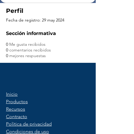
Perfil
Fecha de registro: 29 may 2024
Sección informativa
0
Me gusta recibidos
0
comentarios recibidos
0
mejores respuestas
Inicio
Productos
Recursos
Contracto
Política de privacidad
Condiciones de uso