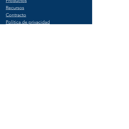
Productos
Recursos
Contracto
Política de privacidad
Condiciones de uso
FAQ
Saber más
Contáctenos
Comience una prueba gratuita
© 2025 Copyright por PeopleX.
Todos los derechos reservados.
Las marcas registradas pertenecen a sus
respectivos propietarios.