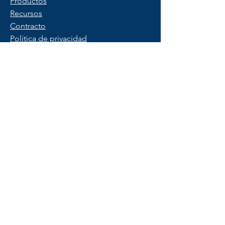
Productos
Recursos
Contracto
Política de privacidad
Condiciones de uso
FAQ
Saber más
Contáctenos
Comience una prueba gratuita
© 2025 Copyright por PeopleX.
Todos los derechos reservados.
Las marcas registradas pertenecen a sus
respectivos propietarios.