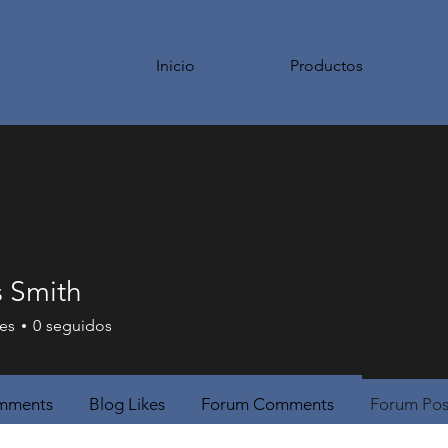
Inicio
Productos
 Smith
es
0
seguidos
mments
Blog Likes
Forum Comments
Forum Pos