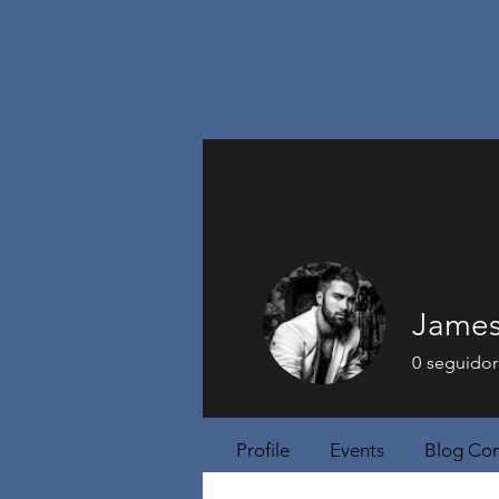
James
0
seguidor
Profile
Events
Blog Co