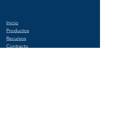
Inicio
Productos
Recursos
Contracto
Política de privacidad
Condiciones de uso
FAQ
Saber más
Contáctenos
Comience una prueba gratuita