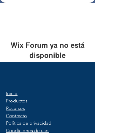
Wix Forum ya no está
disponible
Esta aplicación ha sido descontinuada.
Si necesitas una app de comunidad,
usa Wix Groups.
Inicio
Productos
Recursos
Contracto
Política de privacidad
Condiciones de uso