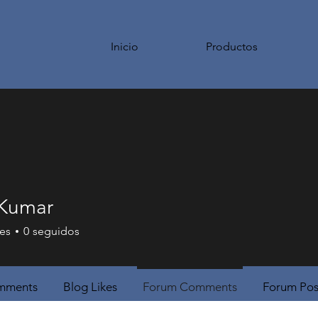
Inicio
Productos
Kumar
es
0
seguidos
mments
Blog Likes
Forum Comments
Forum Pos