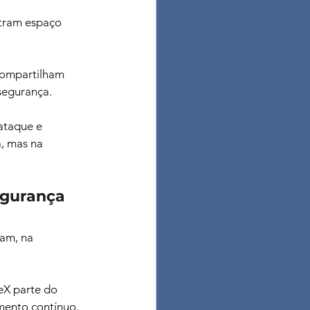
ntram espaço 
compartilham 
segurança. 
ataque e 
, mas na 
egurança
am, na 
eX parte do 
mento contínuo. 