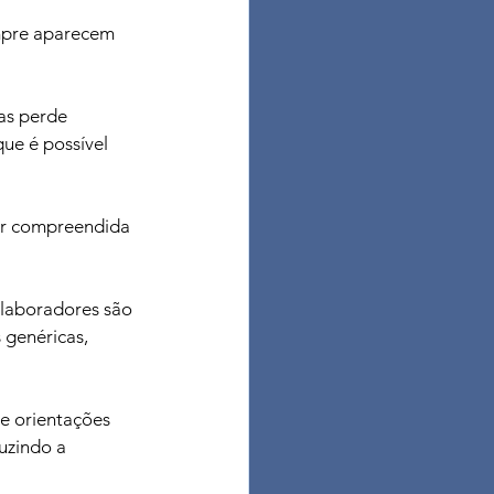
mpre aparecem 
as perde 
que é possível 
er compreendida 
olaboradores são 
 genéricas, 
e orientações 
uzindo a 