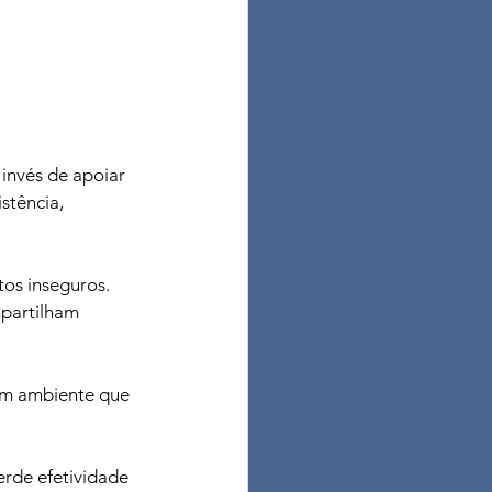
invés de apoiar 
stência, 
os inseguros. 
partilham 
um ambiente que 
rde efetividade 