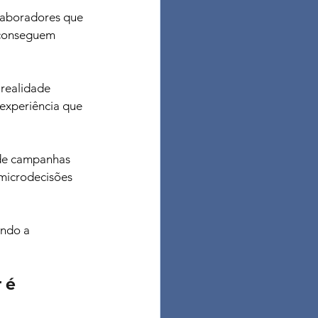
laboradores que 
 conseguem 
realidade 
experiência que 
 de campanhas 
microdecisões 
endo a 
 é 