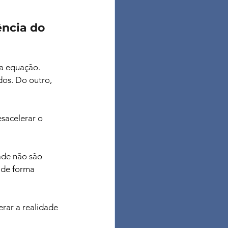
ncia do 
a equação. 
dos. Do outro, 
esacelerar o 
ade não são 
 de forma 
ar a realidade 