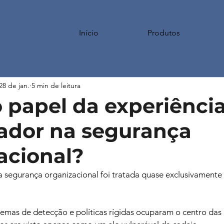
Início
Produtos
28 de jan.
5 min de leitura
o papel da experiênci
ador na segurança
acional?
a segurança organizacional foi tratada quase exclusivament
istemas de detecção e políticas rígidas ocuparam o centro das 