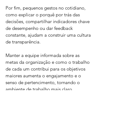
Por fim, pequenos gestos no cotidiano, 
como explicar o porquê por trás das 
decisões, compartilhar indicadores chave 
de desempenho ou dar feedback 
constante, ajudam a construir uma cultura 
de transparência. 
Manter a equipe informada sobre as 
metas da organização e como o trabalho 
de cada um contribui para os objetivos 
maiores aumenta o engajamento e o 
senso de pertencimento, tornando o 
ambiente de trabalho mais claro, 
confiável e produtivo.
Como o PeopleX contribui 
com a comunicação interna?
O PeopleX é uma plataforma inovadora 
que ajuda as organizações a promoverem 