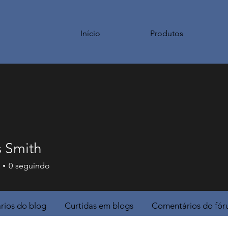
Início
Produtos
 Smith
0
seguindo
ios do blog
Curtidas em blogs
Comentários do fó