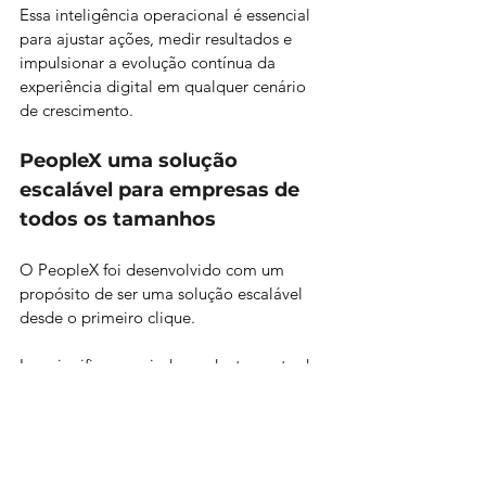
Essa inteligência operacional é essencial 
para ajustar ações, medir resultados e 
impulsionar a evolução contínua da 
experiência digital em qualquer cenário 
de crescimento.
PeopleX uma solução 
escalável para empresas de 
todos os tamanhos
O PeopleX foi desenvolvido com um 
propósito de ser uma solução escalável 
desde o primeiro clique.
Isso significa que, independentemente do 
tamanho da organização ou do estágio 
de maturidade digital em que ela se 
encontra, a plataforma se adapta com 
facilidade à realidade do negócio. 