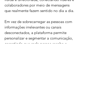
colaboradores por meio de mensagens 
que realmente fazem sentido no dia a dia. 
Em vez de sobrecarregar as pessoas com 
informações irrelevantes ou canais 
desconectados, a plataforma permite 
personalizar e segmentar a comunicação, 
garantindo que cada pessoa receba o 
conteúdo certo, no momento certo. 
Com isso, reduz-se o ruído nas interações 
digitais e cria-se um ambiente mais 
transparente e eficiente, onde todos 
sabem o que é prioridade e como agir.
Além da comunicação, o PeopleX 
simplifica a capacitação e o acesso a 
conteúdo relevantes, oferecendo um 
ambiente centralizado e intuitivo para 
treinamentos, comunicados e materiais 