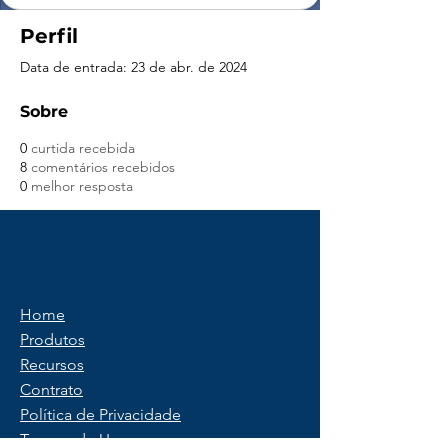
Perfil
Data de entrada: 23 de abr. de 2024
Sobre
0
curtida recebida
8
comentários recebidos
0
melhor resposta
Home
Produtos
Recursos
Contrato
Política de Privacidade
Termos de Uso