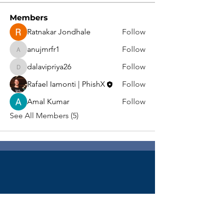
Members
Ratnakar Jondhale
Follow
anujmrfr1
Follow
anujmrfr1
dalavipriya26
Follow
dalavipriya26
Rafael Iamonti | PhishX
Follow
Amal Kumar
Follow
See All Members (5)
Home
Product