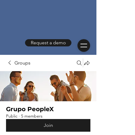
Request a demo
Groups
Grupo PeopleX
Public
·
5 members
Join