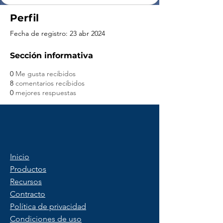
Perfil
Fecha de registro: 23 abr 2024
Sección informativa
0
Me gusta recibidos
8
comentarios recibidos
0
mejores respuestas
Inicio
Productos
Recursos
Contracto
Política de privacidad
Condiciones de uso