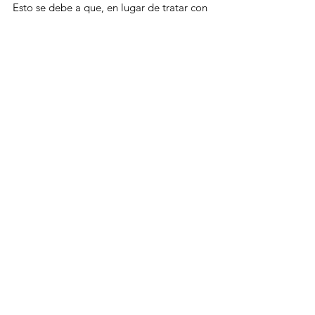
Esto se debe a que, en lugar de tratar con 
docenas de herramientas de forma 
aislada, la plataforma ofrece una visión 
unificada de la experiencia digital del 
empleado, reuniendo en un solo entorno:
Información de uso;
Rendimiento;
Percepción de las personas sobre las 
tecnologías disponibles.
Esta centralización permite a las 
instituciones ver claramente cómo el 
entorno digital impacta en la vida 
cotidiana de los equipos y tomar 
decisiones más asertivas sobre mejoras e 
inversiones.
Además, PeopleX identifica cuellos de 
botella de productividad y compromiso, 