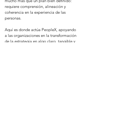
mucho más que un plan bien definido: 
requiere comprensión, alineación y 
coherencia en la experiencia de las 
personas.
Aquí es donde actúa PeopleX, apoyando 
a las organizaciones en la transformación 
de la estrategia en algo claro, tangible y 
presente en la vida cotidiana.
A través de una comunicación interna 
estructurada, la plataforma ayuda a 
garantizar que los motores estratégicos 
no se pierdan en ruido, interpretaciones 
divergentes o mensajes fragmentados.
Además de organizar el flujo de 
comunicación, PeopleX fortalece la 
implicación y la alineación cultural.
Las estrategias solo son sostenibles 
cuando se perciben como relevantes y 