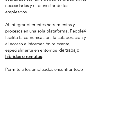
necesidades y el bienestar de los 
empleados.
Al integrar diferentes herramientas y 
procesos en una sola plataforma, PeopleX 
facilita la comunicación, la colaboración y 
el acceso a información relevante, 
especialmente en entornos 
de trabajo 
híbridos o remotos
.
Permite a los empleados encontrar todo 
lo que necesitan en un solo lugar, lo que 
aumenta la productividad y reduce el 
tiempo dedicado a procesos burocráticos 
o la confusión generada por sistemas 
dispersos.
Los profesionales con talento buscan 
empresas que inviertan en innovación y 
brinden oportunidades de crecimiento y 